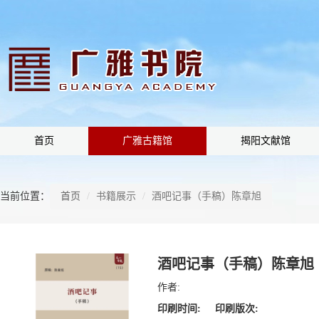
首页
广雅古籍馆
揭阳文献馆
当前位置：
首页
书籍展示
酒吧记事（手稿）陈章旭
酒吧记事（手稿）陈章旭
作者:
印刷时间:
印刷版次: