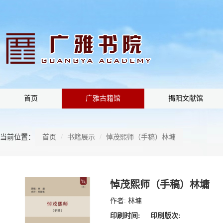
首页
广雅古籍馆
揭阳文献馆
当前位置：
首页
书籍展示
悼茂熙师（手稿）林墉
悼茂熙师（手稿）林墉
作者:
林墉
印刷时间:
印刷版次: